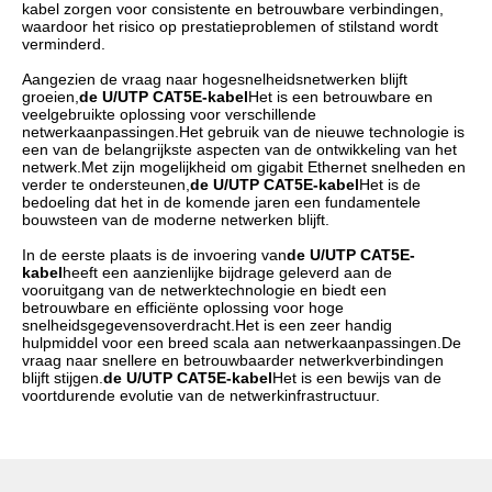
kabel zorgen voor consistente en betrouwbare verbindingen,
waardoor het risico op prestatieproblemen of stilstand wordt
verminderd.
Aangezien de vraag naar hogesnelheidsnetwerken blijft
groeien,
de U/UTP CAT5E-kabel
Het is een betrouwbare en
veelgebruikte oplossing voor verschillende
netwerkaanpassingen.Het gebruik van de nieuwe technologie is
een van de belangrijkste aspecten van de ontwikkeling van het
netwerk.Met zijn mogelijkheid om gigabit Ethernet snelheden en
verder te ondersteunen,
de U/UTP CAT5E-kabel
Het is de
bedoeling dat het in de komende jaren een fundamentele
bouwsteen van de moderne netwerken blijft.
In de eerste plaats is de invoering van
de U/UTP CAT5E-
kabel
heeft een aanzienlijke bijdrage geleverd aan de
vooruitgang van de netwerktechnologie en biedt een
betrouwbare en efficiënte oplossing voor hoge
snelheidsgegevensoverdracht.Het is een zeer handig
hulpmiddel voor een breed scala aan netwerkaanpassingen.De
vraag naar snellere en betrouwbaarder netwerkverbindingen
blijft stijgen.
de U/UTP CAT5E-kabel
Het is een bewijs van de
voortdurende evolutie van de netwerkinfrastructuur.