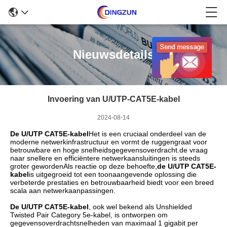
Nieuwsdetails
Invoering van U/UTP-CAT5E-kabel
2024-08-14
De U/UTP CAT5E-kabel
Het is een cruciaal onderdeel van de
moderne netwerkinfrastructuur en vormt de ruggengraat voor
betrouwbare en hoge snelheidsgegevensoverdracht.de vraag
naar snellere en efficiëntere netwerkaansluitingen is steeds
groter gewordenAls reactie op deze behoefte,
de U/UTP CAT5E-
kabel
is uitgegroeid tot een toonaangevende oplossing die
verbeterde prestaties en betrouwbaarheid biedt voor een breed
scala aan netwerkaanpassingen.
De U/UTP CAT5E-kabel
, ook wel bekend als Unshielded
Twisted Pair Category 5e-kabel, is ontworpen om
gegevensoverdrachtsnelheden van maximaal 1 gigabit per