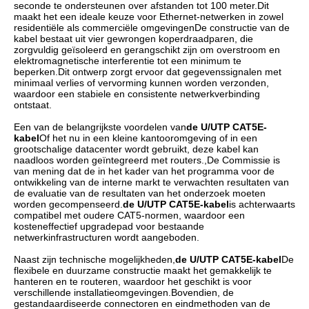
seconde te ondersteunen over afstanden tot 100 meter.Dit
maakt het een ideale keuze voor Ethernet-netwerken in zowel
residentiële als commerciële omgevingenDe constructie van de
kabel bestaat uit vier gewrongen koperdraadparen, die
zorgvuldig geïsoleerd en gerangschikt zijn om overstroom en
elektromagnetische interferentie tot een minimum te
beperken.Dit ontwerp zorgt ervoor dat gegevenssignalen met
minimaal verlies of vervorming kunnen worden verzonden,
waardoor een stabiele en consistente netwerkverbinding
ontstaat.
Een van de belangrijkste voordelen van
de U/UTP CAT5E-
kabel
Of het nu in een kleine kantooromgeving of in een
grootschalige datacenter wordt gebruikt, deze kabel kan
naadloos worden geïntegreerd met routers.,De Commissie is
van mening dat de in het kader van het programma voor de
ontwikkeling van de interne markt te verwachten resultaten van
de evaluatie van de resultaten van het onderzoek moeten
worden gecompenseerd.
de U/UTP CAT5E-kabel
is achterwaarts
compatibel met oudere CAT5-normen, waardoor een
kosteneffectief upgradepad voor bestaande
netwerkinfrastructuren wordt aangeboden.
Naast zijn technische mogelijkheden,
de U/UTP CAT5E-kabel
De
flexibele en duurzame constructie maakt het gemakkelijk te
hanteren en te routeren, waardoor het geschikt is voor
verschillende installatieomgevingen.Bovendien, de
gestandaardiseerde connectoren en eindmethoden van de