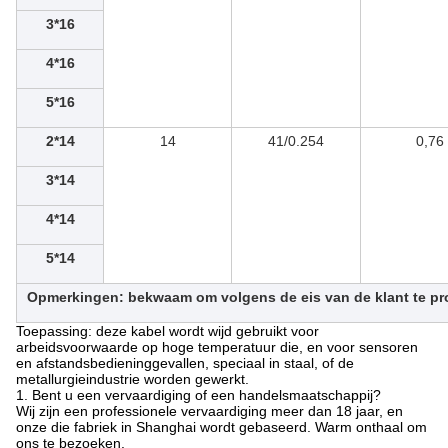
3*16
4*16
5*16
2*14
14
41/0.254
0,76
3*14
4*14
5*14
Opmerkingen: bekwaam om volgens de eis van de klant te p
Toepassing: deze kabel wordt wijd gebruikt voor
arbeidsvoorwaarde op hoge temperatuur die, en voor sensoren
en afstandsbedieninggevallen, speciaal in staal, of de
metallurgieindustrie worden gewerkt.
1. Bent u een vervaardiging of een handelsmaatschappij?
Wij zijn een professionele vervaardiging meer dan 18 jaar, en
onze die fabriek in Shanghai wordt gebaseerd. Warm onthaal om
ons te bezoeken.