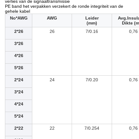
verlies van de signaaltransmissie
PE band het verpakken verzekert de ronde integriteit van de
gehele kabel
No*AWG
AWG
Leider
Avg.Insul
(mm)
Dikte (
2*26
26
7/0.16
0,76
3*26
4*26
5*26
2*24
24
7/0.20
0,76
3*24
4*24
5*24
2*22
22
7/0.254
0,76