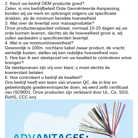
2. Keurt uw bedrijf OEM productie goed?
Zeker, is ons bedrijfbeleid Orde Georiënteerde Aanpassing,
konden wij uw merk en opbrengst volgens uw specificatie
drukken, als de minimum bereikte hoeveelheid.
3. Wat over de levertijd voor massaproduktie?
Onze productiecapaciteit volstaat, normaal 10-20 dagen wij uw
orde kunnen leveren, slechts als de hoeveelheid groot is, wij
zullen aanbieden u specificeerden levertijd.
4. Wat is uw minimumhoeveelheid?
Gewoonlijk is 100m, nochtans kabel zwaar product, de vracht
werkelijk kosten, stellen wij een redelijke hoeveelheid voor.
5. Hoe kan ik een steekproef om uw kwaliteit te controleren ertoe
brengen?
De steekproeven zijn vrij voor klant; u moet slechts de
koerierslast betalen.
6. Hoe controleert u bedrijf de kwaliteit?
Ons bedrijf heeft een team van ervaren QC, die in-line en
gebeëindigde goedereninspectie doen, wij werd zelfs certificaat
van ISO9001. Onze producten zijn verklaard door UL, Ce, SGS,
RoHS, CCC enz.