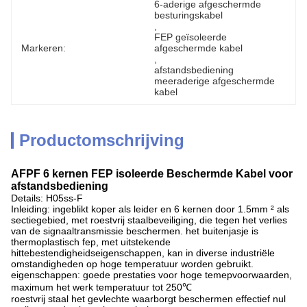
6-aderige afgeschermde 
besturingskabel
, 
FEP geïsoleerde 
Markeren:
afgeschermde kabel
, 
afstandsbediening 
meeraderige afgeschermde 
kabel
Productomschrijving
AFPF 6 kernen FEP isoleerde Beschermde Kabel voor
afstandsbediening
Details: H05ss-F
Inleiding: ingeblikt koper als leider en 6 kernen door 1.5mm ² als
sectiegebied, met roestvrij staalbeveiliging, die tegen het verlies
van de signaaltransmissie beschermen. het buitenjasje is
thermoplastisch fep, met uitstekende
hittebestendigheidseigenschappen, kan in diverse industriële
omstandigheden op hoge temperatuur worden gebruikt.
eigenschappen: goede prestaties voor hoge temepvoorwaarden,
maximum het werk temperatuur tot 250℃
roestvrij staal het gevlechte waarborgt beschermen effectief nul