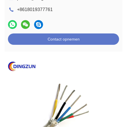
+8618019377761
Contact opnemen