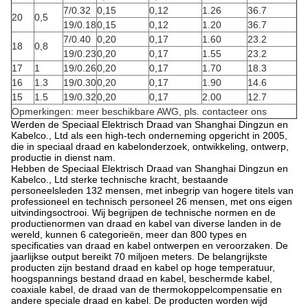
7/0.32
0,15
0,12
1.26
36.7
20
0,5
19/0.18
0,15
0,12
1.20
36.7
7/0.40
0,20
0,17
1.60
23.2
18
0,8
19/0.23
0,20
0,17
1.55
23.2
17
1
19/0.26
0,20
0,17
1.70
18.3
16
1.3
19/0.30
0,20
0,17
1.90
14.6
15
1.5
19/0.32
0,20
0,17
2.00
12.7
Opmerkingen: meer beschikbare AWG, pls. contacteer ons
Werden de Speciaal Elektrisch Draad van Shanghai Dingzun en
Kabelco., Ltd als een high-tech onderneming opgericht in 2005,
die in speciaal draad en kabelonderzoek, ontwikkeling, ontwerp,
productie in dienst nam.
Hebben de Speciaal Elektrisch Draad van Shanghai Dingzun en
Kabelco., Ltd sterke technische kracht, bestaande
personeelsleden 132 mensen, met inbegrip van hogere titels van
professioneel en technisch personeel 26 mensen, met ons eigen
uitvindingsoctrooi. Wij begrijpen de technische normen en de
productienormen van draad en kabel van diverse landen in de
wereld, kunnen 6 categorieën, meer dan 800 types en
specificaties van draad en kabel ontwerpen en veroorzaken. De
jaarlijkse output bereikt 70 miljoen meters. De belangrijkste
producten zijn bestand draad en kabel op hoge temperatuur,
hoogspannings bestand draad en kabel, beschermde kabel,
coaxiale kabel, de draad van de thermokoppelcompensatie en
andere speciale draad en kabel. De producten worden wijd