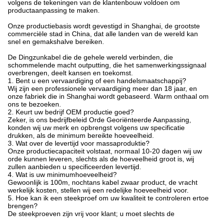
volgens de tekeningen van de klantenbouw voldoen om
productaanpassing te maken.
Onze productiebasis wordt gevestigd in Shanghai, de grootste
commerciële stad in China, dat alle landen van de wereld kan
snel en gemakshalve bereiken.
De Dingzunkabel die de gehele wereld verbinden, die
schommelende macht outputting, die het samenwerkingssignaal
overbrengen, deelt kansen en toekomst.
1. Bent u een vervaardiging of een handelsmaatschappij?
Wij zijn een professionele vervaardiging meer dan 18 jaar, en
onze fabriek die in Shanghai wordt gebaseerd. Warm onthaal om
ons te bezoeken.
2. Keurt uw bedrijf OEM productie goed?
Zeker, is ons bedrijfbeleid Orde Georiënteerde Aanpassing,
konden wij uw merk en opbrengst volgens uw specificatie
drukken, als de minimum bereikte hoeveelheid.
3. Wat over de levertijd voor massaproduktie?
Onze productiecapaciteit volstaat, normaal 10-20 dagen wij uw
orde kunnen leveren, slechts als de hoeveelheid groot is, wij
zullen aanbieden u specificeerden levertijd.
4. Wat is uw minimumhoeveelheid?
Gewoonlijk is 100m, nochtans kabel zwaar product, de vracht
werkelijk kosten, stellen wij een redelijke hoeveelheid voor.
5. Hoe kan ik een steekproef om uw kwaliteit te controleren ertoe
brengen?
De steekproeven zijn vrij voor klant; u moet slechts de