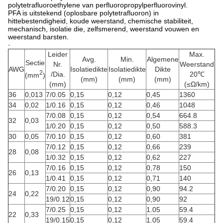
polytetrafluoroethylene van perfluoropropylperfluorovinyl.
PFA is uitstekend (oplosbare polytetrafluoron) in
hittebestendigheid, koude weerstand, chemische stabiliteit,
mechanisch, isolatie die, zelfsmerend, weerstand vouwen en
weerstand barsten.
·
Leider
Max.
Avg.
Min.
Algemene
Sectie
Nr.
Weerstand
AWG
Isolatiedikte
Isolatiedikte
Dikte
2
/Dia.
20℃
(mm
)
(mm)
(mm)
(mm)
(mm)
(≤Ω/km)
36
0,013
7/0.05
0,15
0,12
0,45
1360
34
0,02
1/0.16
0,15
0,12
0,46
1048
7/0.08
0,15
0,12
0,54
664.8
32
0,03
1/0.20
0,15
0,12
0,50
588.3
30
0,05
7/0.10
0,15
0,12
0,60
381
7/0.12
0,15
0,12
0,66
239
28
0,08
1/0.32
0,15
0,12
0,62
227
7/0.16
0,15
0,12
0,78
150
26
0,13
1/0.41
0,15
0,12
0,71
140
7/0.20
0,15
0,12
0,90
94.2
24
0,22
19/0.12
0,15
0,12
0,90
92
7/0.25
0,15
0,12
1.05
59.4
22
0,33
19/0.15
0,15
0,12
1.05
59.4