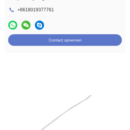
+8618019377761
Contact opnemen