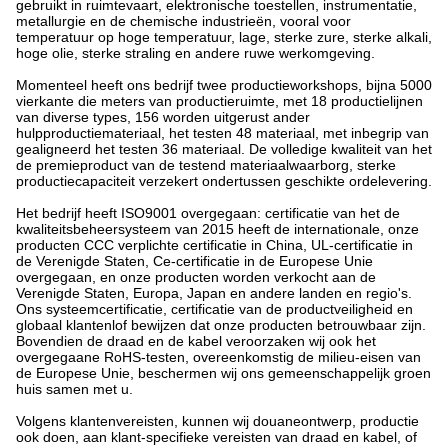
gebruikt in ruimtevaart, elektronische toestellen, instrumentatie,
metallurgie en de chemische industrieën, vooral voor
temperatuur op hoge temperatuur, lage, sterke zure, sterke alkali,
hoge olie, sterke straling en andere ruwe werkomgeving.
Momenteel heeft ons bedrijf twee productieworkshops, bijna 5000
vierkante die meters van productieruimte, met 18 productielijnen
van diverse types, 156 worden uitgerust ander
hulpproductiemateriaal, het testen 48 materiaal, met inbegrip van
gealigneerd het testen 36 materiaal. De volledige kwaliteit van het
de premieproduct van de testend materiaalwaarborg, sterke
productiecapaciteit verzekert ondertussen geschikte ordelevering.
Het bedrijf heeft ISO9001 overgegaan: certificatie van het de
kwaliteitsbeheersysteem van 2015 heeft de internationale, onze
producten CCC verplichte certificatie in China, UL-certificatie in
de Verenigde Staten, Ce-certificatie in de Europese Unie
overgegaan, en onze producten worden verkocht aan de
Verenigde Staten, Europa, Japan en andere landen en regio's.
Ons systeemcertificatie, certificatie van de productveiligheid en
globaal klantenlof bewijzen dat onze producten betrouwbaar zijn.
Bovendien de draad en de kabel veroorzaken wij ook het
overgegaane RoHS-testen, overeenkomstig de milieu-eisen van
de Europese Unie, beschermen wij ons gemeenschappelijk groen
huis samen met u.
Volgens klantenvereisten, kunnen wij douaneontwerp, productie
ook doen, aan klant-specifieke vereisten van draad en kabel, of