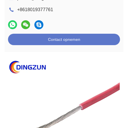
+8618019377761
Contact opnemen