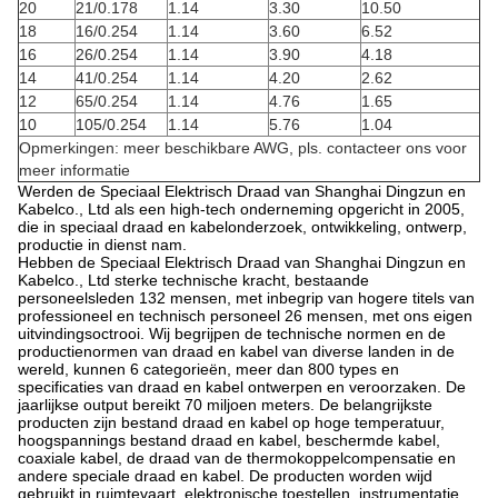
20
21/0.178
1.14
3.30
10.50
18
16/0.254
1.14
3.60
6.52
16
26/0.254
1.14
3.90
4.18
14
41/0.254
1.14
4.20
2.62
12
65/0.254
1.14
4.76
1.65
10
105/0.254
1.14
5.76
1.04
Opmerkingen: meer beschikbare AWG, pls. contacteer ons voor
meer informatie
Werden de Speciaal Elektrisch Draad van Shanghai Dingzun en
Kabelco., Ltd als een high-tech onderneming opgericht in 2005,
die in speciaal draad en kabelonderzoek, ontwikkeling, ontwerp,
productie in dienst nam.
Hebben de Speciaal Elektrisch Draad van Shanghai Dingzun en
Kabelco., Ltd sterke technische kracht, bestaande
personeelsleden 132 mensen, met inbegrip van hogere titels van
professioneel en technisch personeel 26 mensen, met ons eigen
uitvindingsoctrooi. Wij begrijpen de technische normen en de
productienormen van draad en kabel van diverse landen in de
wereld, kunnen 6 categorieën, meer dan 800 types en
specificaties van draad en kabel ontwerpen en veroorzaken. De
jaarlijkse output bereikt 70 miljoen meters. De belangrijkste
producten zijn bestand draad en kabel op hoge temperatuur,
hoogspannings bestand draad en kabel, beschermde kabel,
coaxiale kabel, de draad van de thermokoppelcompensatie en
andere speciale draad en kabel. De producten worden wijd
gebruikt in ruimtevaart, elektronische toestellen, instrumentatie,