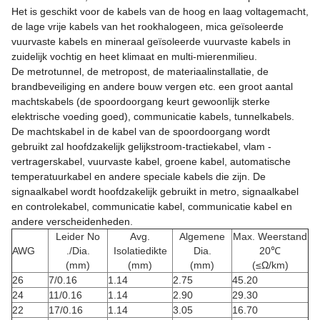
Het is geschikt voor de kabels van de hoog en laag voltagemacht,
de lage vrije kabels van het rookhalogeen, mica geïsoleerde
vuurvaste kabels en mineraal geïsoleerde vuurvaste kabels in
zuidelijk vochtig en heet klimaat en multi-mierenmilieu.
De metrotunnel, de metropost, de materiaalinstallatie, de
brandbeveiliging en andere bouw vergen etc. een groot aantal
machtskabels (de spoordoorgang keurt gewoonlijk sterke
elektrische voeding goed), communicatie kabels, tunnelkabels.
De machtskabel in de kabel van de spoordoorgang wordt
gebruikt zal hoofdzakelijk gelijkstroom-tractiekabel, vlam -
vertragerskabel, vuurvaste kabel, groene kabel, automatische
temperatuurkabel en andere speciale kabels die zijn. De
signaalkabel wordt hoofdzakelijk gebruikt in metro, signaalkabel
en controlekabel, communicatie kabel, communicatie kabel en
andere verscheidenheden.
Leider No
Avg.
Algemene
Max. Weerstand
AWG
./Dia.
Isolatiedikte
Dia.
20℃
(mm)
(mm)
(mm)
(≤Ω/km)
26
7/0.16
1.14
2.75
45.20
24
11/0.16
1.14
2.90
29.30
22
17/0.16
1.14
3.05
16.70