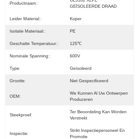
UL3182 XLPE 
Productnaam::
GEÏSOLEERDE DRAAD
Leider Material::
Koper
Isolatie Materiaal::
PE
Geschatte Temperatuur::
125℃
Nominale Spanning::
600V
Type:
Geïsoleerd
Grootte:
Niet Gespecificeerd
We Kunnen Al Uw Ontwerpen 
OEM:
Produceren
Ter Beoordeling Kan Worden 
Steekproef:
Verstrekt
Strikt Inspectiepersoneel En 
Inspectie:
Promotie