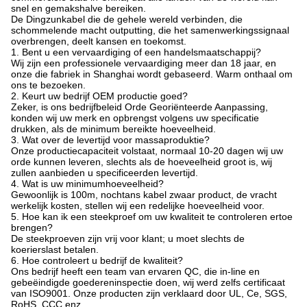
snel en gemakshalve bereiken.
De Dingzunkabel die de gehele wereld verbinden, die
schommelende macht outputting, die het samenwerkingssignaal
overbrengen, deelt kansen en toekomst.
1. Bent u een vervaardiging of een handelsmaatschappij?
Wij zijn een professionele vervaardiging meer dan 18 jaar, en
onze die fabriek in Shanghai wordt gebaseerd. Warm onthaal om
ons te bezoeken.
2. Keurt uw bedrijf OEM productie goed?
Zeker, is ons bedrijfbeleid Orde Georiënteerde Aanpassing,
konden wij uw merk en opbrengst volgens uw specificatie
drukken, als de minimum bereikte hoeveelheid.
3. Wat over de levertijd voor massaproduktie?
Onze productiecapaciteit volstaat, normaal 10-20 dagen wij uw
orde kunnen leveren, slechts als de hoeveelheid groot is, wij
zullen aanbieden u specificeerden levertijd.
4. Wat is uw minimumhoeveelheid?
Gewoonlijk is 100m, nochtans kabel zwaar product, de vracht
werkelijk kosten, stellen wij een redelijke hoeveelheid voor.
5. Hoe kan ik een steekproef om uw kwaliteit te controleren ertoe
brengen?
De steekproeven zijn vrij voor klant; u moet slechts de
koerierslast betalen.
6. Hoe controleert u bedrijf de kwaliteit?
Ons bedrijf heeft een team van ervaren QC, die in-line en
gebeëindigde goedereninspectie doen, wij werd zelfs certificaat
van ISO9001. Onze producten zijn verklaard door UL, Ce, SGS,
RoHS, CCC enz.