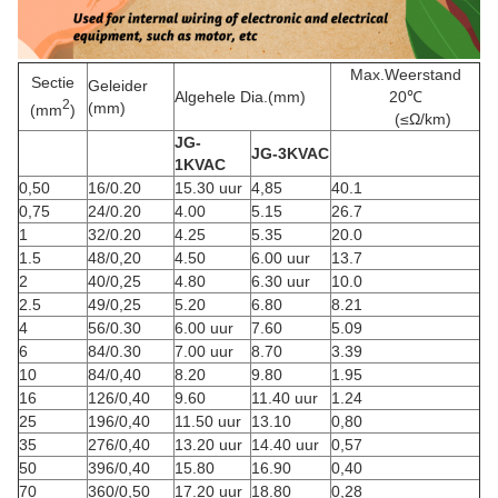
Max.Weerstand
Sectie
Geleider
Algehele Dia.(mm)
20℃
2
(mm)
(mm
)
(≤Ω/km)
JG
-
JG
-
3KVAC
1KVAC
0,50
16/0.20
15.30 uur
4,85
40.1
0,75
24/0.20
4.00
5.15
26.7
1
32/0.20
4.25
5.35
20.0
1.5
48/0,20
4.50
6.00 uur
13.7
2
40/0,25
4.80
6.30 uur
10.0
2.5
49/0,25
5.20
6.80
8.21
4
56/0.30
6.00 uur
7.60
5.09
6
84/0.30
7.00 uur
8.70
3.39
10
84/0,40
8.20
9.80
1.95
16
126/0,40
9.60
11.40 uur
1.24
25
196/0,40
11.50 uur
13.10
0,80
35
276/0,40
13.20 uur
14.40 uur
0,57
50
396/0,40
15.80
16.90
0,40
70
360/0,50
17.20 uur
18.80
0,28