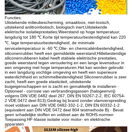
Functies:
Uitstekende milieubescherming, smaakloos, niet-toxisch,
uitstekend antitrombotisch, biologisch inert;Uitstekende
elektrische isolatieprestaties;Weerstand op hoge temperatuur,
langdurig tot 180 ℃.Korte tijd temperatuurbestendigheid kan 220
℃, lage temperatuurbestendigheid, de minimale
servicetemperatuur is -60 ℃;Olie- en chemicaliënbestendigheid,
siliconenrubber heeft een gemiddelde weerstand;Hittebestendige
siliconenrubberen kabel heeft stabiele elektrische prestaties,
goede weerstand tegen veroudering en een lange levensduur in
een omgeving met hoge temperaturen.Het kan worden gebruikt
in een langdurig vochtige omgeving en heeft een superieure
waterdichtheid en schimmelbestendigheid.Siliconenrubber is zeer
zacht, heeft een goede elasticiteit, uitstekende
buigeigenschappen en is zacht en gemakkelijk te installeren ·
Optioneel - corrosie van verbrandingsgassen (halogeenvrij)
volgens DIN VDE 0482 deel 267, DIN EN 50267-2-2, IEC 60754-
2 VDE 0472 deel 813);Gedrag bij brand zonder vlamverspreiding
moet voldoen aan DIN VDE 0482-332-1-2, DIN EN 60332-1-2
(equivalent aan DIN VDE 0472 deel 804 testmethode B) · Bevat
geen schadelijke stoffen en voldoet aan de ROHS-normen
Toepassing:HF-klasse isolatie voor motor- en elektrische
apparaten