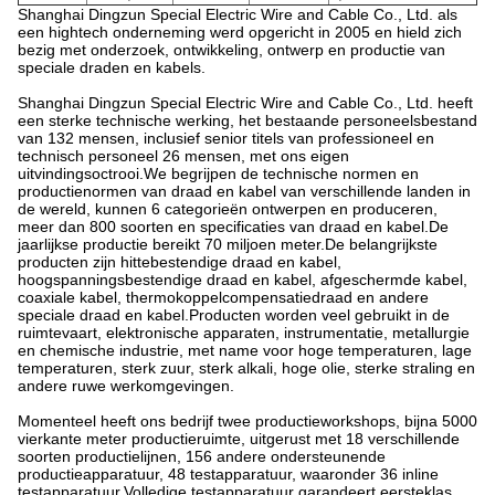
Shanghai Dingzun Special Electric Wire and Cable Co., Ltd. als
een hightech onderneming werd opgericht in 2005 en hield zich
bezig met onderzoek, ontwikkeling, ontwerp en productie van
speciale draden en kabels.
Shanghai Dingzun Special Electric Wire and Cable Co., Ltd. heeft
een sterke technische werking, het bestaande personeelsbestand
van 132 mensen, inclusief senior titels van professioneel en
technisch personeel 26 mensen, met ons eigen
uitvindingsoctrooi.We begrijpen de technische normen en
productienormen van draad en kabel van verschillende landen in
de wereld, kunnen 6 categorieën ontwerpen en produceren,
meer dan 800 soorten en specificaties van draad en kabel.De
jaarlijkse productie bereikt 70 miljoen meter.De belangrijkste
producten zijn hittebestendige draad en kabel,
hoogspanningsbestendige draad en kabel, afgeschermde kabel,
coaxiale kabel, thermokoppelcompensatiedraad en andere
speciale draad en kabel.Producten worden veel gebruikt in de
ruimtevaart, elektronische apparaten, instrumentatie, metallurgie
en chemische industrie, met name voor hoge temperaturen, lage
temperaturen, sterk zuur, sterk alkali, hoge olie, sterke straling en
andere ruwe werkomgevingen.
Momenteel heeft ons bedrijf twee productieworkshops, bijna 5000
vierkante meter productieruimte, uitgerust met 18 verschillende
soorten productielijnen, 156 andere ondersteunende
productieapparatuur, 48 testapparatuur, waaronder 36 inline
testapparatuur.Volledige testapparatuur garandeert eersteklas