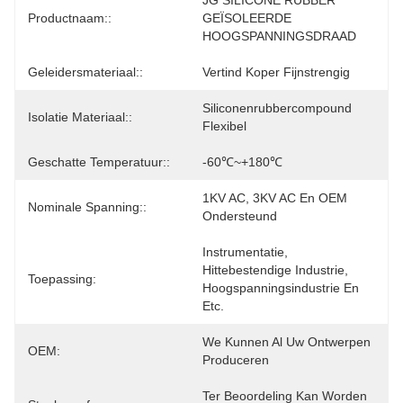
JG SILICONE RUBBER 
Productnaam::
GEÏSOLEERDE 
HOOGSPANNINGSDRAAD
Geleidersmateriaal::
Vertind Koper Fijnstrengig
Siliconenrubbercompound 
Isolatie Materiaal::
Flexibel
Geschatte Temperatuur::
-60℃~+180℃
1KV AC, 3KV AC En OEM 
Nominale Spanning::
Ondersteund
Instrumentatie, 
Hittebestendige Industrie, 
Toepassing:
Hoogspanningsindustrie En 
Etc.
We Kunnen Al Uw Ontwerpen 
OEM:
Produceren
Ter Beoordeling Kan Worden 