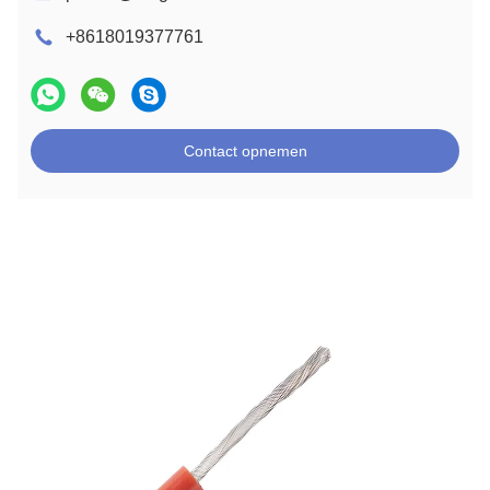
+8618019377761
Contact opnemen