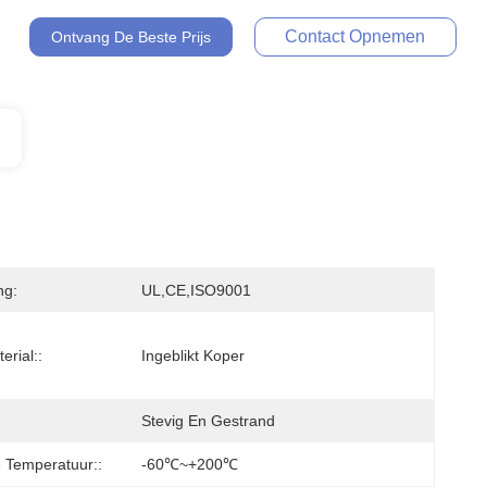
Contact Opnemen
Ontvang De Beste Prijs
ng:
UL,CE,ISO9001
erial::
Ingeblikt Koper
Stevig En Gestrand
 Temperatuur::
-60℃~+200℃