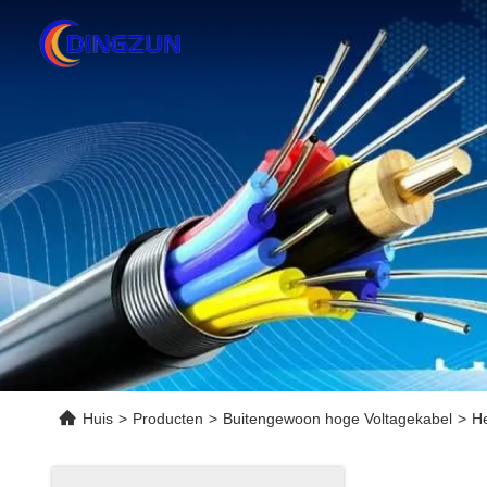
Huis
>
Producten
>
Buitengewoon hoge Voltagekabel
>
He