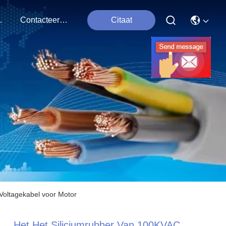
issen
Contacteer Ons
Citaat
Voltagekabel voor Motor
Het Het Siliciumrubber Van 100KVAC