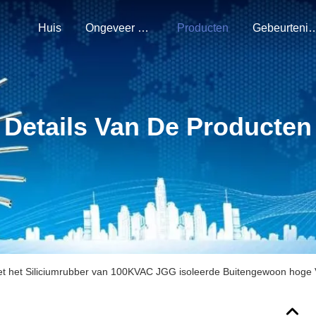
Huis
Ongeveer Ons
Producten
Gebeurten
Details Van De Producten
t het Siliciumrubber van 100KVAC JGG isoleerde Buitengewoon hoge 