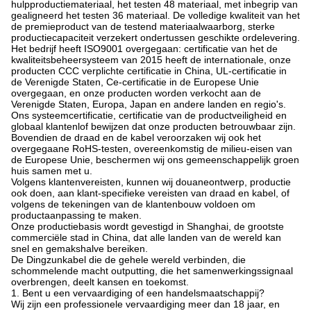
hulpproductiemateriaal, het testen 48 materiaal, met inbegrip van
gealigneerd het testen 36 materiaal. De volledige kwaliteit van het
de premieproduct van de testend materiaalwaarborg, sterke
productiecapaciteit verzekert ondertussen geschikte ordelevering.
Het bedrijf heeft ISO9001 overgegaan: certificatie van het de
kwaliteitsbeheersysteem van 2015 heeft de internationale, onze
producten CCC verplichte certificatie in China, UL-certificatie in
de Verenigde Staten, Ce-certificatie in de Europese Unie
overgegaan, en onze producten worden verkocht aan de
Verenigde Staten, Europa, Japan en andere landen en regio's.
Ons systeemcertificatie, certificatie van de productveiligheid en
globaal klantenlof bewijzen dat onze producten betrouwbaar zijn.
Bovendien de draad en de kabel veroorzaken wij ook het
overgegaane RoHS-testen, overeenkomstig de milieu-eisen van
de Europese Unie, beschermen wij ons gemeenschappelijk groen
huis samen met u.
Volgens klantenvereisten, kunnen wij douaneontwerp, productie
ook doen, aan klant-specifieke vereisten van draad en kabel, of
volgens de tekeningen van de klantenbouw voldoen om
productaanpassing te maken.
Onze productiebasis wordt gevestigd in Shanghai, de grootste
commerciële stad in China, dat alle landen van de wereld kan
snel en gemakshalve bereiken.
De Dingzunkabel die de gehele wereld verbinden, die
schommelende macht outputting, die het samenwerkingssignaal
overbrengen, deelt kansen en toekomst.
1. Bent u een vervaardiging of een handelsmaatschappij?
Wij zijn een professionele vervaardiging meer dan 18 jaar, en