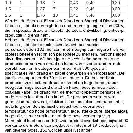
1.0
1
1.13
7
0,43
0,40
0,30
1.5
1
1.37
7
0,52
0,40
0,30
2.5
1
1.76
19
0,41
0,40
0,30
Werden de Speciaal Elektrisch Draad van Shanghai Dingzun en
Kabelco., Ltd als een high-tech onderneming opgericht in 2005,
die in speciaal draad en kabelonderzoek, ontwikkeling, ontwerp,
productie in dienst nam.
Hebben de Speciaal Elektrisch Draad van Shanghai Dingzun en
Kabelco., Ltd sterke technische kracht, bestaande
personeelsleden 132 mensen, met inbegrip van hogere titels van
professioneel en technisch personeel 26 mensen, met ons eigen
uitvindingsoctrooi. Wij begrijpen de technische normen en de
productienormen van draad en kabel van diverse landen in de
wereld, kunnen 6 categorieën, meer dan 800 types en
specificaties van draad en kabel ontwerpen en veroorzaken. De
jaarlijkse output bereikt 70 miljoen meters. De belangrijkste
producten zijn bestand draad en kabel op hoge temperatuur,
hoogspannings bestand draad en kabel, beschermde kabel,
coaxiale kabel, de draad van de thermokoppelcompensatie en
andere speciale draad en kabel. De producten worden wijd
gebruikt in ruimtevaart, elektronische toestellen, instrumentatie,
metallurgie en de chemische industrieën, vooral voor
temperatuur op hoge temperatuur, lage, sterke zure, sterke alkali,
hoge olie, sterke straling en andere ruwe werkomgeving.
Momenteel heeft ons bedrijf twee productieworkshops, bijna 5000
vierkante die meters van productieruimte, met 18 productielijnen
van diverse types, 156 worden uitgerust ander