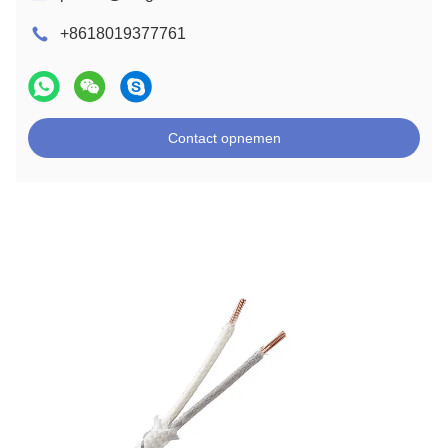
+8618019377761
Contact opnemen