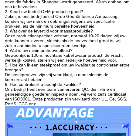
onze die fabriek in Shanghai wordt gebaseerd. Warm onthaal om
ons te bezoeken.
2. Keurt uw bedrijf OEM productie goed?
Zeker, is ons bedrijfbeleid Orde Georiënteerde Aanpassing,
konden wij uw merk en opbrengst volgens uw specificatie
drukken, als de minimum bereikte hoeveelheid.
3. Wat over de levertijd voor massaproduktie?
Onze productiecapaciteit volstaat, normaal 10-20 dagen wij uw
orde kunnen leveren, slechts als de hoeveelheid groot is, wij
zullen aanbieden u specificeerden levertijd.
4. Wat is uw minimumhoeveelheid?
Gewoonlijk is 100m, nochtans kabel zwaar product, de vracht
werkelijk kosten, stellen wij een redelijke hoeveelheid voor.
5. Hoe kan ik een steekproef om uw kwaliteit te controleren ertoe
brengen?
De steekproeven zijn vrij voor klant; u moet slechts de
koerierslast betalen.
6. Hoe controleert u bedrijf de kwaliteit?
Ons bedrijf heeft een team van ervaren QC, die in-line en
gebeëindigde goedereninspectie doen, wij werd zelfs certificaat
van ISO9001. Onze producten zijn verklaard door UL, Ce, SGS,
RoHS, CCC enz.