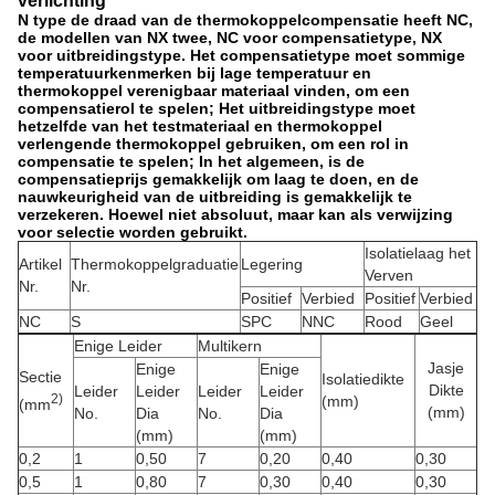
verlichting
N type de draad van de thermokoppelcompensatie heeft NC,
de modellen van NX twee, NC voor compensatietype, NX
voor uitbreidingstype. Het compensatietype moet sommige
temperatuurkenmerken bij lage temperatuur en
thermokoppel verenigbaar materiaal vinden, om een
compensatierol te spelen; Het uitbreidingstype moet
hetzelfde van het testmateriaal en thermokoppel
verlengende thermokoppel gebruiken, om een rol in
compensatie te spelen; In het algemeen, is de
compensatieprijs gemakkelijk om laag te doen, en de
nauwkeurigheid van de uitbreiding is gemakkelijk te
verzekeren. Hoewel niet absoluut, maar kan als verwijzing
voor selectie worden gebruikt.
Isolatielaag het
Artikel
Thermokoppelgraduatie
Legering
Verven
Nr.
Nr.
Positief
Verbied
Positief
Verbied
NC
S
SPC
NNC
Rood
Geel
Enige Leider
Multikern
Jasje
Enige
Enige
Sectie
Isolatiedikte
Dikte
Leider
Leider
Leider
Leider
2)
(mm)
(mm
(mm)
No.
Dia
No.
Dia
(mm)
(mm)
0,2
1
0,50
7
0,20
0,40
0,30
0,5
1
0,80
7
0,30
0,40
0,30