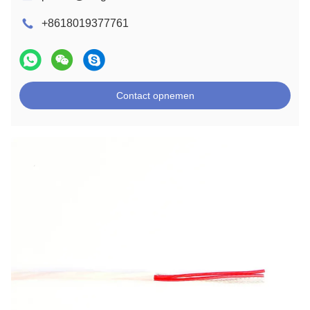
+8618019377761
Contact opnemen