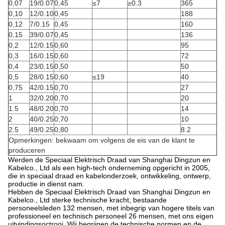
0,07
19/0.07
0,45
≤7
≥0.3
365
0,10
12/0.10
0,45
188
0,12
7/0.15
0,45
160
0,15
39/0.07
0,45
136
0,2
12/0.15
0,60
95
0,3
16/0.15
0,60
72
0,4
23/0.15
0,50
50
0,5
28/0.15
0,60
≤19
40
0,75
42/0.15
0,70
27
1
32/0.20
0,70
20
1.5
48/0.20
0,70
14
2
40/0.25
0,70
10
2.5
49/0.25
0,80
8.2
Opmerkingen: bekwaam om volgens de eis van de klant te
produceren
Werden de Speciaal Elektrisch Draad van Shanghai Dingzun en
Kabelco., Ltd als een high-tech onderneming opgericht in 2005,
die in speciaal draad en kabelonderzoek, ontwikkeling, ontwerp,
productie in dienst nam.
Hebben de Speciaal Elektrisch Draad van Shanghai Dingzun en
Kabelco., Ltd sterke technische kracht, bestaande
personeelsleden 132 mensen, met inbegrip van hogere titels van
professioneel en technisch personeel 26 mensen, met ons eigen
uitvindingsoctrooi. Wij begrijpen de technische normen en de