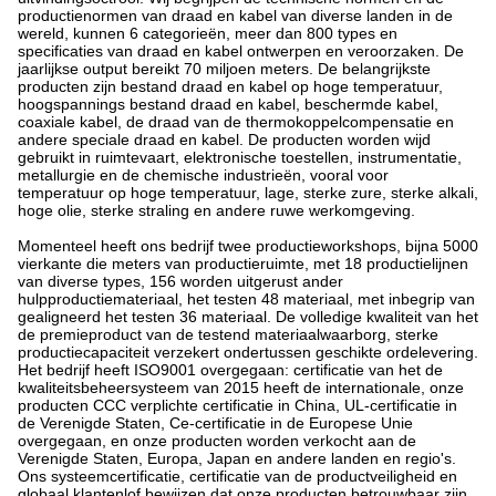
productienormen van draad en kabel van diverse landen in de
wereld, kunnen 6 categorieën, meer dan 800 types en
specificaties van draad en kabel ontwerpen en veroorzaken. De
jaarlijkse output bereikt 70 miljoen meters. De belangrijkste
producten zijn bestand draad en kabel op hoge temperatuur,
hoogspannings bestand draad en kabel, beschermde kabel,
coaxiale kabel, de draad van de thermokoppelcompensatie en
andere speciale draad en kabel. De producten worden wijd
gebruikt in ruimtevaart, elektronische toestellen, instrumentatie,
metallurgie en de chemische industrieën, vooral voor
temperatuur op hoge temperatuur, lage, sterke zure, sterke alkali,
hoge olie, sterke straling en andere ruwe werkomgeving.
Momenteel heeft ons bedrijf twee productieworkshops, bijna 5000
vierkante die meters van productieruimte, met 18 productielijnen
van diverse types, 156 worden uitgerust ander
hulpproductiemateriaal, het testen 48 materiaal, met inbegrip van
gealigneerd het testen 36 materiaal. De volledige kwaliteit van het
de premieproduct van de testend materiaalwaarborg, sterke
productiecapaciteit verzekert ondertussen geschikte ordelevering.
Het bedrijf heeft ISO9001 overgegaan: certificatie van het de
kwaliteitsbeheersysteem van 2015 heeft de internationale, onze
producten CCC verplichte certificatie in China, UL-certificatie in
de Verenigde Staten, Ce-certificatie in de Europese Unie
overgegaan, en onze producten worden verkocht aan de
Verenigde Staten, Europa, Japan en andere landen en regio's.
Ons systeemcertificatie, certificatie van de productveiligheid en
globaal klantenlof bewijzen dat onze producten betrouwbaar zijn.