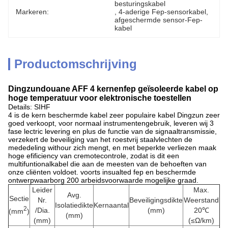
besturingskabel
Markeren:
, 
4-aderige Fep-sensorkabel
, 
afgeschermde sensor-Fep-
kabel
Productomschrijving
Dingzundouane AFF 4 kernenfep geïsoleerde kabel op
hoge temperatuur voor elektronische toestellen
Details: SIHF
4 is de kern beschermde kabel zeer populaire kabel Dingzun zeer
goed verkoopt, voor normaal instrumentengebruik, leveren wij 3
fase lectric levering en plus de functie van de signaaltransmissie,
verzekert de beveiliging van het roestvrij staalvlechten de
mededeling withour zich mengt, en met beperkte verliezen maak
hoge efificiency van cremotecontrole, zodat is dit een
multifuntionalkabel die aan de meesten van de behoeften van
onze cliënten voldoet. voorts insualted fep en beschermde
ontwerpwaarborg 200 arbeidsvoorwaarde mogelijke graad.
Leider
Max.
Avg.
Sectie
Nr.
Beveiligingsdikte
Weerstand
Isolatiedikte
Kernaantal
2
/Dia.
(mm)
20℃
(mm
)
(mm)
(mm)
(≤Ω/km)