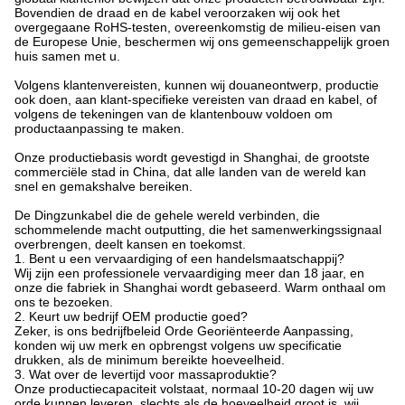
Bovendien de draad en de kabel veroorzaken wij ook het
overgegaane RoHS-testen, overeenkomstig de milieu-eisen van
de Europese Unie, beschermen wij ons gemeenschappelijk groen
huis samen met u.
Volgens klantenvereisten, kunnen wij douaneontwerp, productie
ook doen, aan klant-specifieke vereisten van draad en kabel, of
volgens de tekeningen van de klantenbouw voldoen om
productaanpassing te maken.
Onze productiebasis wordt gevestigd in Shanghai, de grootste
commerciële stad in China, dat alle landen van de wereld kan
snel en gemakshalve bereiken.
De Dingzunkabel die de gehele wereld verbinden, die
schommelende macht outputting, die het samenwerkingssignaal
overbrengen, deelt kansen en toekomst.
1. Bent u een vervaardiging of een handelsmaatschappij?
Wij zijn een professionele vervaardiging meer dan 18 jaar, en
onze die fabriek in Shanghai wordt gebaseerd. Warm onthaal om
ons te bezoeken.
2. Keurt uw bedrijf OEM productie goed?
Zeker, is ons bedrijfbeleid Orde Georiënteerde Aanpassing,
konden wij uw merk en opbrengst volgens uw specificatie
drukken, als de minimum bereikte hoeveelheid.
3. Wat over de levertijd voor massaproduktie?
Onze productiecapaciteit volstaat, normaal 10-20 dagen wij uw
orde kunnen leveren, slechts als de hoeveelheid groot is, wij