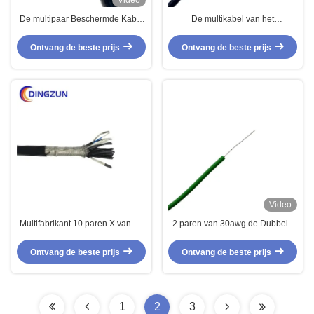
Video
De multipaar Beschermde Kabel
De multikabel van het
8 Paren verdraaide de
Paarsignaal 3 Paren beschermde
Beschermde Gepantserde Kabel
Aangepaste Signaalkabel
Ontvang de beste prijs
Ontvang de beste prijs
van de Thermokoppelsensor
Video
Multifabrikant 10 paren X van de
2 paren van 30awg de Dubbele
Paarkabel Multi het Paarkabel
Beschermde Audiokabel
van 24awg voor
Ontvang de beste prijs
Ontvang de beste prijs
Aardbevingssensor
1
2
3