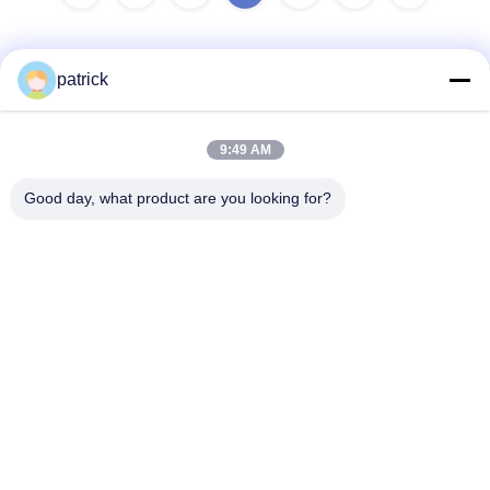
patrick
Snel contact
9:49 AM
Adres:
Good day, what product are you looking for?
Rm.1708/1709, die 2 bouwen, no.31 Jiatong Rd., Nanxiang-
Stad, Jiading-District, Shanghai 201802, China
Tel.:
86-21-69900782
E-mail
patrick@dingzuncable.com