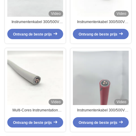
Video
Video
Instrumentenkabel 300/500V
Instrumentenkabel 300/500V
CU/MGT/XLPE/OS/FR/LSZH/GSWA/LSZH
CU/XLPE/OS/FR/LSZH/GSWA/LSZH
10х1
Ex-i 1х2х1
Ontvang de beste prijs
Ontvang de beste prijs
Video
Video
Multi-Cores Instrumentation
Instrumentenkabel 300/500V
Cable Brandbestendige kabel
1T2.5
300/500V
CU/MGT/XLPE/OS/FR/LSZH/GSWA/L
Ontvang de beste prijs
Ontvang de beste prijs
CU/MGT/XLPE/OS/FR/LSZH/GSWA/LSZH
1x3x2.5
4х1